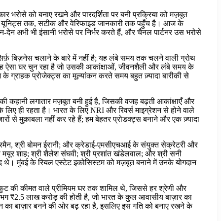
रकार भरोसे को बनाए रखने और पारदर्शिता पर बनी प्रक्रिया को मज़बूत
 चुकी यूनिट्स तक, सटीक और वेरिफाइड जानकारी तक पहुँच है। आज के
ेन-देन अभी भी इंसानी भरोसे पर निर्भर करते हैं, और चैनल पार्टनर उस भरोसे
़ बिज़नेस चलाने के बारे में नहीं है; यह लंबे समय तक चलने वाली ग्रोथ
कि वह ऐसा घर चुन रहा है जो उसकी आकांक्षाओं, जीवनशैली और लंबे समय के
के ग्राहक प्रोजेक्ट्स का मूल्यांकन करते समय बहुत ज़्यादा बारीकी से
ोथ की कहानी लगातार मज़बूत बनी हुई है, जिसकी वजह बढ़ती आकांक्षाएँ और
के लिए ही रहता है। भारत के लिए NRI और रिवर्स माइग्रेशन से होने वाले
ों से मुक़ाबला नहीं कर रहे हैं; हम बेहतर प्रोडक्ट्स बनाने और एक ज़्यादा
यरमैन, श्री बोमन ईरानी; और क्रेडाई-एमसीएचआई के संयुक्त सेक्रेटरी और
ी मयूर शाह; श्री शैलेश संघवी; श्री प्रशांत खंडेलवाल; और श्री सनी
 थे। मुंबई के रियल एस्टेट इकोसिस्टम को मज़बूत बनाने में उनके योगदान
र्ग फुट की कीमत वाले प्रीमियम घर तक शामिल थे, जिससे हर श्रेणी और
री लगभग ₹2.5 लाख करोड़ की होती है, जो भारत के कुल आवासीय बाज़ार का
ियन का बाज़ार बनने की ओर बढ़ रहा है, इसलिए इस गति को बनाए रखने के