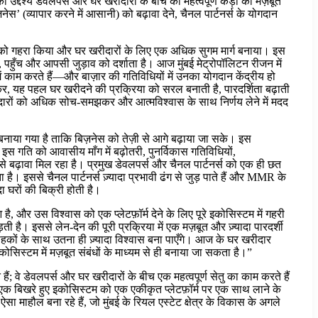
्देश्य डेवलपर्स और घर खरीदारों के बीच की महत्वपूर्ण कड़ी को मज़बूत
 (व्यापार करने में आसानी) को बढ़ावा देने, चैनल पार्टनर्स के योगदान
व को गहरा किया और घर खरीदारों के लिए एक अधिक सुगम मार्ग बनाया। इस
ाने, पहुँच और आपसी जुड़ाव को दर्शाता है। आज मुंबई मेट्रोपॉलिटन रीजन में
काम करते हैं—और बाज़ार की गतिविधियों में उनका योगदान केंद्रीय हो
, यह पहल घर ​​खरीदने की प्रक्रिया को सरल बनाती है, पारदर्शिता बढ़ाती
रीदारों को अधिक सोच-समझकर और आत्मविश्वास के साथ निर्णय लेने में मदद
बनाया गया है ताकि बिज़नेस को तेज़ी से आगे बढ़ाया जा सके। इस
 गति को आवासीय माँग में बढ़ोतरी, पुनर्विकास गतिविधियों,
न से बढ़ावा मिल रहा है। प्रमुख डेवलपर्स और चैनल पार्टनर्स को एक ही छत
ै। इससे चैनल पार्टनर्स ज़्यादा प्रभावी ढंग से जुड़ पाते हैं और MMR के
ा घरों की बिक्री होती है।
 है, और उस विश्वास को एक प्लेटफ़ॉर्म देने के लिए पूरे इकोसिस्टम में गहरी
है। इससे लेन-देन की पूरी प्रक्रिया में एक मज़बूत और ज़्यादा पारदर्शी
ग्राहकों के साथ उतना ही ज़्यादा विश्वास बना पाएँगे। आज के घर खरीदार
कोसिस्टम में मज़बूत संबंधों के माध्यम से ही बनाया जा सकता है।”
हैं; वे डेवलपर्स और घर खरीदारों के बीच एक महत्वपूर्ण सेतु का काम करते हैं
 बिखरे हुए इकोसिस्टम को एक एकीकृत प्लेटफ़ॉर्म पर एक साथ लाने के
 माहौल बना रहे हैं, जो मुंबई के रियल एस्टेट क्षेत्र के विकास के अगले