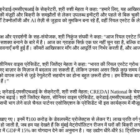
 क्रेडाई-एमसीएचआई के सेक्रेटरी, श्री रुशी मेहता ने कहा: “हमारे लिए, यह आखि
 की मंज़ूरी और बिक्री के समझौतों से लेकर उपलब्ध इन्वेंट्री और पहले से बिक
 टेक्नोलॉजी और AI तेज़ी से जुड़ाव को मुमकिन बना रहे हैं, वहीं रियल एस्टेट के ल
ष और प्रदर्शनी के सह-संयोजक, श्री निकुंज संघवी ने कहा: “आज रियल एस्टेट सिर्फ
 सशक्त बनाने के बारे में है। आज का ग्राहक सिर्फ़ एक घर नहीं चुन रहा है, बल्
वनाएँ बनी हुई हैं। कीमतें आखिरकार माँग और आपूर्ति पर निर्भर करती हैं, और आज 
ीनियर वाइस प्रेसिडेंट, श्री जितेंद्र मेहता ने कहा: “भारत की रियल एस्टेट ग्र
 लिए बाज़ार के मिज़ाज में बदलाव ला सकती हैं, लेकिन उनका असर सिर्फ़ कुछ समय 
वापस लाने से जुड़े रेगुलेटरी सहयोग का होना बहुत ज़रूरी होगा। हम वैश्विक बाज़ार
हैं।”
ाहर; क्रेडाई-एमसीएचआई के सेक्रेटरी, श्री रुशी मेहता; CREDAI National के चे
भा बढ़ाई। श्री जितेंद्र मेहता, सीनियर वाइस प्रेसिडेंट, क्रेडाई-एमसीएचआई; श्र
ाग लेने वाले चैनल पार्टनर एसोसिएशन के प्रेसिडेंट भी इस कार्यक्रम में मौजूद
स दिखाए गए। इनमें ₹100 करोड़ के डेवलपमेंट प्रोजेक्ट्स से लेकर ₹1 लाख प्रति व
ण हो जाती है, जब हम यह देखते हैं कि मुंबई मेट्रोपॉलिटन रीजन में घरों की बिक्
 में GDP में 15% का योगदान देने का अनुमान है। यह उद्योग धीरे-धीरे $1 ट्रिल