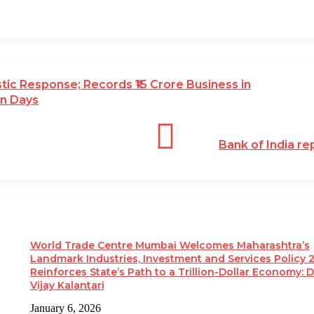
ic Response; Records ₹15 Crore Business in
n Days
Bank of India re
World Trade Centre Mumbai Welcomes Maharashtra’s
Landmark Industries, Investment and Services Policy 
Reinforces State’s Path to a Trillion-Dollar Economy: D
Vijay Kalantari
January 6, 2026