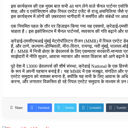
इस कार्यक्रम की एक मुख्य बात सभी 48 भाग लेने वाले चैनल पार्टनर एस
शाह; और द एसोसिएशन ऑफ़ रियल एस्टेट एजेंट से राजू अचपिलिया जैसे प्रत
इस कार्यक्रम में लोगों की ज़बरदस्त भागीदारी ने समर्पित और संबंधों पर आ
एक नियमित पहल के तौर पर डिज़ाइन किया गया यह एक्सपो, क्रेडाई-एमसी
चाहता है। इस इकोसिस्टम में चैनल पार्टनर्स, व्यवसाय की गति बढ़ाने और घर खर
क्रेडाई-एमसीएचआई मुंबई मेट्रोपॉलिटन रीजन (MMR) में रियल एस्टेट डेवलपर
है, और ठाणे, कल्याण-डोम्बिवली, मीरा-विरार, रायगढ़, नवी मुंबई, पालघर-ब
हैं। MMR में निजी क्षेत्र के डेवलपर्स के लिए एकमात्र सरकारी-मान्यता 
साझेदारी में नीति सुधार, आवास नवाचार और सतत विकास को आगे बढ़ाने के 
पूरे देश में 13000 डेवलपर्स की शीर्ष संस्था, क्रेडाई National के एक ह
के रूप में अपनी पहचान बनाई है। यह MMR में एक मजबूत, संगठित और प्रगत
एस्टेट समुदाय को सशक्त बनाना है, क्योंकि यह सभी के लिए आवास के अधि
करना, और लगातार विकसित हो रहे रियल एस्टेट समुदाय के माध्यम से उन ल
Share
Facebook
Twitter
LinkedIn
Tumblr