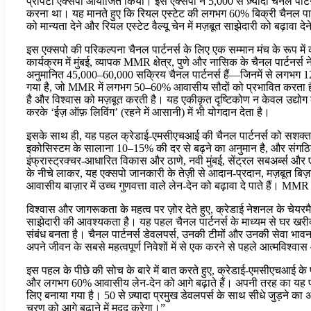
प्रॉपर्टी एक्सपो आयोजित किया। इस एक्सपो ने 5,000 से ज़्यादा चैनल पार
करना था। यह मानते हुए कि रियल एस्टेट की लगभग 60% बिक्री चैनल पार्टनर
को मान्यता देने और रियल एस्टेट वैल्यू चेन में मज़बूत साझेदारी को बढ़ावा द
इस एक्सपो की परिकल्पना चैनल पार्टनर्स के लिए एक सम्मान मंच के रूप 
कार्यक्रम में मुंबई, व्यापक MMR क्षेत्र, पुणे और नासिक के चैनल पार्टनर्स
अनुमानित 45,000–60,000 सक्रिय चैनल पार्टनर्स हैं—जिनमें से लगभग 12
गया है, जो MMR में लगभग 50–60% आवासीय सौदों को प्रभावित करता है। डे
है और विश्वास को मज़बूत करती है। यह एकीकृत दृष्टिकोण न केवल उद्योग 
करके ‘ईज़ ऑफ़ लिविंग’ (रहने में आसानी) में भी योगदान देता है।
इसके साथ ही, यह पहल क्रेडाई-एमसीएचआई की चैनल पार्टनर्स को सशक्त बना
इकोसिस्टम के सालाना 10–15% की दर से बढ़ने का अनुमान है, और संगठित 
इंफ्रास्ट्रक्चर-आधारित विकास और ठाणे, नवी मुंबई, सेंट्रल सबअर्ब्स और एक
के नीचे लाकर, यह एक्सपो जानकारी के तेज़ी से आदान-प्रदान, मज़बूत बिज़न
आवासीय बाज़ार में उच्च गुणवत्ता वाले लेन-देन को बढ़ावा दे पाते हैं। MM
विश्वास और जागरूकता के महत्व पर ज़ोर देते हुए, क्रेडाई नेशनल के चेयरमैन,
साझेदारी की आवश्यकता है। यह पहल चैनल पार्टनर्स के माध्यम से घर खरीदार
संबंध बनता है। चैनल पार्टनर्स डेवलपर्स, उनकी टीमों और उनकी सेवा भावना क
अपने जीवन के सबसे महत्वपूर्ण निवेशों में से एक करने से पहले आत्मविश्वास
इस पहल के पीछे की सोच के बारे में बात करते हुए, क्रेडाई-एमसीएचआई के प्रे
और लगभग 60% आवासीय लेन-देन को आगे बढ़ाते हैं। अपनी तरह का यह पहल
लिए बनाया गया है। 50 से ज़्यादा प्रमुख डेवलपर्स के साथ सीधे जुड़ने का
चरण को आगे बढ़ाने में मदद करेगा।”