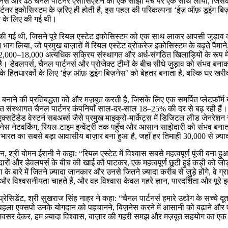
्टनर्स और 48 चैनल पार्टनर एसोसिएशन को एक साझा मंच पर एक साथ लाया, जिसका उद
 इकोसिस्टम के ज़रिए ही होती है, इस पहल की परिकल्पना ‘ईज़ ऑफ़ डूइंग बिज़नेस’
ेने के लिए की गई थी।
में की गई थी, जिसने पूरे रियल एस्टेट इकोसिस्टम को एक साथ लाकर आपसी जुड़ा
 ने भाग लिया, जो प्रमुख बाज़ारों में रियल एस्टेट ब्रोकरेज इकोसिस्टम के बढ़ते पैम
,000–18,000 अत्यधिक सक्रिय संस्थागत और अर्ध-संगठित खिलाड़ियों के रूप में 
वलपर्स, चैनल पार्टनर्स और प्रोजेक्ट टीमों के बीच सीधे जुड़ाव को संभव बनाकर
के हितधारकों के लिए ‘ईज़ ऑफ़ डूइंग बिज़नेस’ को बेहतर बनाता है, बल्कि घर ख
ने की प्रतिबद्धता को और मज़बूत करती है, जिसके लिए एक समर्पित प्लेटफ़ॉर्म 
संस्थागत चैनल पार्टनर कंपनियाँ साल-दर-साल 18–25% की दर से बढ़ रही हैं। इस
्सटेंडेड वेस्टर्न सबअर्ब्स जैसे प्रमुख माइक्रो-मार्केट्स में डिजिटल लीड जेनरेश
ेस नेटवर्किंग, रियल-टाइम इन्वेंट्री तक पहुँच और आसान साझेदारी को संभव बनाता ह
R भारत का सबसे बड़ा आवासीय बाज़ार बना हुआ है, जहाँ हर तिमाही 30,000 से ज़्याद
 श्री बोमन ईरानी ने कहा: “रियल एस्टेट में विश्वास सबसे महत्वपूर्ण पूंजी बना हुआ
ों और डेवलपर्स के बीच की खाई को पाटकर, एक महत्वपूर्ण छूटी हुई कड़ी को जोड़ती 
े बारे में जितने ज़्यादा जानकार और उनसे जितने ज़्यादा करीब से जुड़े होंगे, वे 
 और विश्वसनीयता चाहते हैं, और वह विश्वास केवल गहरे ज्ञान, पारदर्शिता और पूरे इ
सिडेंट, श्री सुखराज सिंह नाहर ने कहा: “चैनल पार्टनर्स हमारे उद्योग के सच्चे दूत 
ा एक्सपो उनके योगदान को पहचानने, बिज़नेस करने में आसानी को बढ़ाने और एक
 अवसर देकर, हम ज़्यादा विश्वास, बाज़ार की गहरी समझ और मज़बूत सहयोग का एक ऐसा