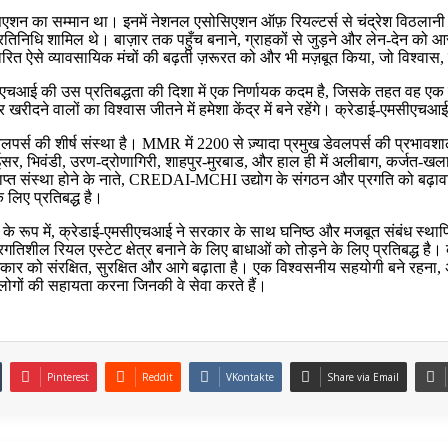
ोसिएशन का सम्मान था। इनमें नेशनल एसोसिएशन ऑफ़ रियल्टर्स से चंद्रेश विठला
िनिधि शामिल थे। बाज़ार तक पहुँच बनाने, ग्राहकों से जुड़ने और लेन-देन को आ
धारित ऐसे व्यावसायिक मंचों की बढ़ती ज़रूरत को और भी मज़बूत किया, जो विश्वास, प
एचआई की उस प्रतिबद्धता की दिशा में एक निर्णायक कदम है, जिसके तहत वह एक 
ीदने वालों का विश्वास जीतने में हमेशा केंद्र में बने रहेंगे। क्रेडाई-एमसीएचआई के
्स की शीर्ष संस्था है। MMR में 2200 से ज़्यादा प्रमुख डेवलपर्स की प्रभावशाली 
ोईसर, भिवंडी, उरण-द्रोणागिरी, शाहपुर-मुरबाड, और हाल ही में अलीबाग, कर्जत-खल
प्राप्त संस्था होने के नाते, CREDAI-MCHI उद्योग के संगठन और प्रगति को बढ़ा
लिए प्रतिबद्ध है।
िस्से के रूप में, क्रेडाई-एमसीएचआई ने सरकार के साथ घनिष्ठ और मजबूत संबंध स्था
िशील रियल एस्टेट क्षेत्र बनाने के लिए बाधाओं को तोड़ने के लिए प्रतिबद्ध है
कार को संरक्षित, सुरक्षित और आगे बढ़ाता है। एक विश्वसनीय सहयोगी बने रहना,
ोगों की सहायता करना जिनकी वे सेवा करते हैं।
Pinterest
Reddit
VKontakte
Share via Email