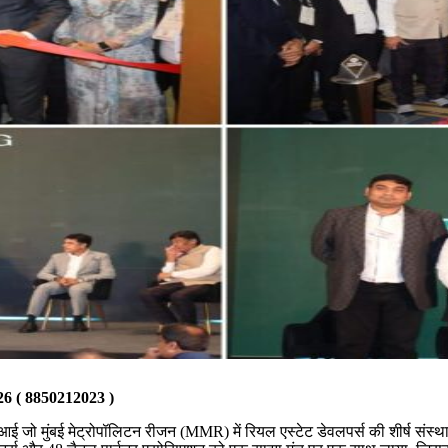
( 8850212023 )
चआई जो मुंबई मेट्रोपॉलिटन रीजन (MMR) में रियल एस्टेट डेवलपर्स की शीर्ष संस्था है