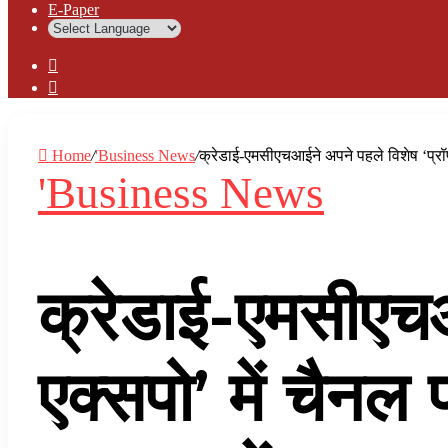
⁠E-Paper
Sidebar
Log
In
Home
/
'Business News
/
क्रेडाई-एमसीएचआईने अपने पहले विशेष ‘प्रॉपर
'Business News
क्रेडाई-एमसीएचआई
एक्सपो’ में चैनल प