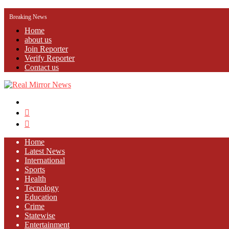
Breaking News
Home
about us
Join Reporter
Verify Reporter
Contact us
Menu
Search
for
Log
In
Home
Latest News
⁠International
Sports
Health
Tecnology
Education
Crime
Statewise
Entertainment