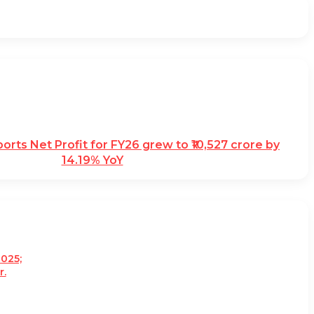
ports Net Profit for FY26 grew to ₹10,527 crore by
14.19% YoY
2025;
r.